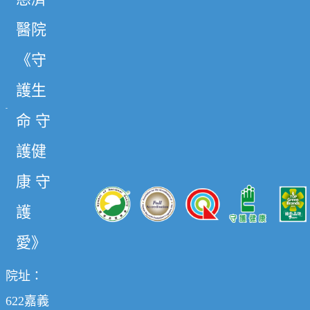
醫院
《守
護生
命 守
護健
康 守
護
愛》
院址：
622嘉義