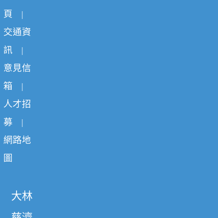
頁
|
交通資
訊
|
意見信
箱
|
人才招
募
|
網路地
圖
大林
慈濟