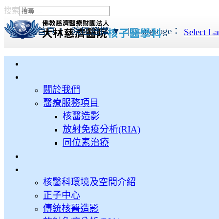
搜索
Type 2 or more characters
for results.
本院首頁 |
院區選擇 ▼
|
Language：
Select L
關於我們
醫療服務項目
核醫造影
放射免疫分析(RIA)
同位素治療
核醫科環境及空間介紹
正子中心
傳統核醫造影