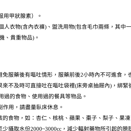
服用甲狀腺素）。
個人衣物(含內衣褲)、盥洗用物(包含毛巾兩條，其中一
機、貴重物品)。
，避免服藥後有嘔吐情形，服藥前後2小時內不可進食，
果來不及時可直接吐在嘔吐袋裡(床旁桌抽屜內)，綁緊
食用過的食物、使用過的餐具等物品。
等副作用，請盡量臥床休息。
果核的食物，如：杏仁、核桃、蘋果、棗子、梨子、果
攝取水份2000~3000cc，減少輻射藥物所引起的膀