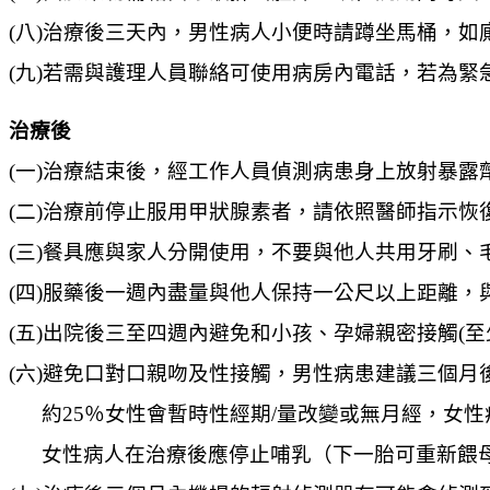
(八)治療後三天內，男性病人小便時請蹲坐馬桶，
(九)若需與護理人員聯絡可使用病房內電話，若為緊
治療後
(一)治療結束後，經工作人員偵測病患身上放射暴露
(二)治療前停止服用甲狀腺素者，請依照醫師指示恢
(三)餐具應與家人分開使用，不要與他人共用牙刷
(四)服藥後一週內盡量與他人保持一公尺以上距離
(五)出院後三至四週內避免和小孩、孕婦親密接觸(至
(六)避免口對口親吻及性接觸，男性病患建議三個
約25％女性會暫時性經期/量改變或無月經，女性
女性病人在治療後應停止哺乳（下一胎可重新餵