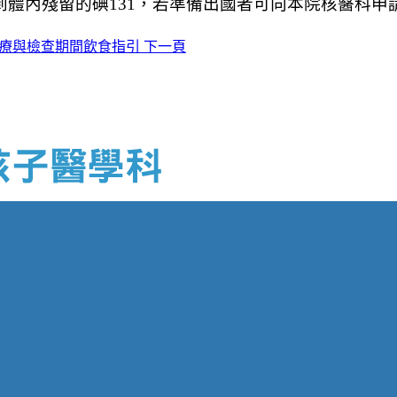
到體內殘留的碘131，若準備出國者可向本院核醫科
1 治療與檢查期間飲食指引
下一頁