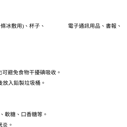
條冰敷用)、
杯子、 電子通訊用品、書報、
也可避免食物干擾碘吸收。
後放入鉛製垃圾桶。
凍、軟糖、口香糖等。
胱炎。