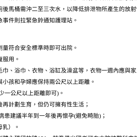
如廁後馬桶需沖二至三次水，以降低排泄物所產生的放
急事件則拉緊急鈴通知護理站。
劑量符合安全標準時即可出院。
復服用。
、毛巾、浴巾、衣物、浴缸及澡盆等，衣物一週內應與
，與小孩和孕婦應保持兩公尺以上距離。
少一公尺以上距離即可)。
月後再計劃生育，但仍可擁有性生活；
病患建議半年到一年後再懷孕(避免畸
胎)；
母乳）。