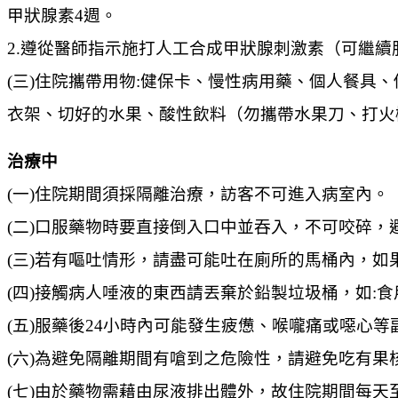
甲狀腺素4週。
2.遵從醫師指示施打人工合成甲狀腺刺激素（可繼續
(三)住院攜帶用物:健保卡、慢性病用藥、個人餐具、
衣架、切好的水果、酸性飲料（勿攜帶水果刀、打火
治療中
(一)住院期間須採隔離治療，訪客不可進入病室內。
(二)口服藥物時要直接倒入口中並吞入，不可咬碎
(三)若有嘔吐情形，請盡可能吐在廁所的馬桶內，如
(四)接觸病人唾液的東西請丟棄於鉛製垃圾桶，如:
(五)服藥後24小時內可能發生疲憊、喉嚨痛或噁心
(六)為避免隔離期間有嗆到之危險性，請避免吃有
(七)由於藥物需藉由尿液排出體外，故住院期間每天至少