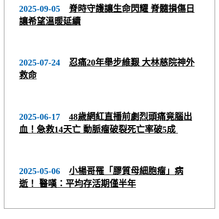
2025-09-05
脊時守護讓生命閃耀 脊髓損傷日
讓希望溫暖延續
2025-07-24
忍痛20年舉步維艱 大林慈院神外
救命
2025-06-17
48歲網紅直播前劇烈頭痛竟腦出
血！急救14天亡 動脈瘤破裂死亡率破5成
2025-05-06
小楊哥罹「膠質母細胞瘤」病
逝！ 醫嘆：平均存活期僅半年