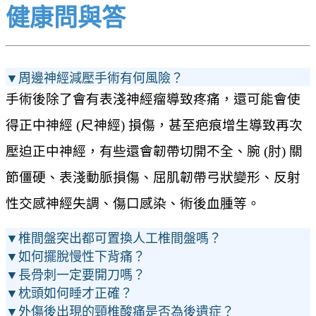
健康問與答
▼周邊神經減壓手術有何風險？
手術後除了會有表淺神經瘤導致疼痛，還可能會使
得正中神經 (尺神經) 損傷，甚至疤痕增生導致再次
壓迫正中神經，有些還會韌帶切開不全、腕 (肘) 關
節僵硬、表淺動脈損傷、屈肌韌帶弓狀變形、反射
性交感神經失調、傷口感染、術後血腫等。
▼椎間盤突出都可置換人工椎間盤嗎？
▼如何擺脫慢性下背痛？
▼長骨刺一定要開刀嗎？
▼枕頭如何睡才正確？
▼外傷後出現的頸椎酸痛是否為後遺症？