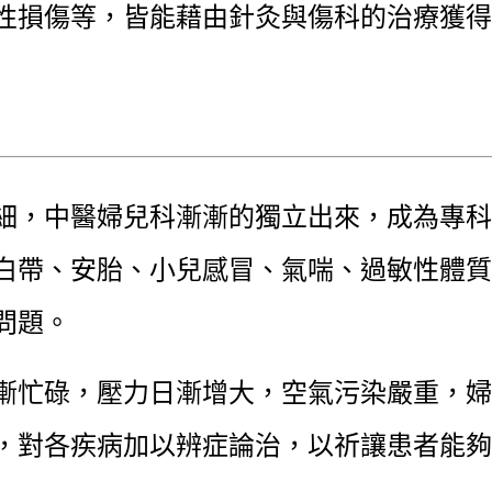
性損傷等，皆能藉由針灸與傷科的治療獲得
細，中醫婦兒科漸漸的獨立出來，成為專科
白帶、安胎、小兒感冒、氣喘、過敏性體質
問題。
漸忙碌，壓力日漸增大，空氣污染嚴重，婦
，對各疾病加以辨症論治，以祈讓患者能夠