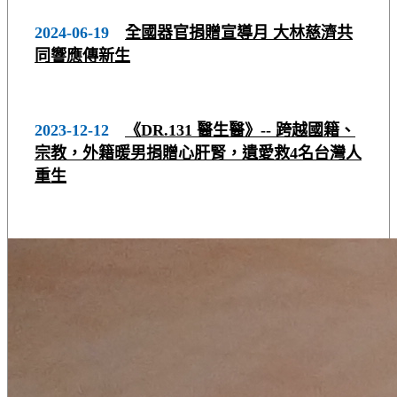
2024-06-19
全國器官捐贈宣導月 大林慈濟共
同響應傳新生
2023-12-12
《DR.131 醫生醫》-- 跨越國籍、
宗教，外籍暖男捐贈心肝腎，遺愛救4名台灣人
重生