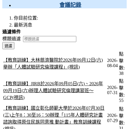
會議記錄
你目前位置:
最新消息
過濾條件
標題過濾
過濾
點
【教育訓練】大林慈濟醫院於2026年09月12日(六)
2026-
擊
08-04
舉辦「人體試驗研究倫理課程」(視訊)
數:
38
點
【教育訓練】JIRB於2026年09月05日(六)、2026年
2026-
擊
09月19日(六)辦理人體試驗研究倫理講習班〜
07-31
數:
GCP(視訊)
55
【教育訓練】國立彰化師範大學於2026年07月30日
點
(三)上午8：30至16：50辦理「115年人體研究計畫
2026-
擊
07-29
諮詢取得原住民族同意推 動計畫」教育訓練課程
數:
31
(視訊)