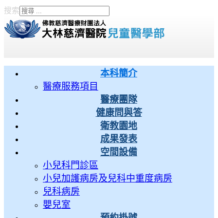
搜索
Type 2 or more characters
for results.
本科簡介
醫療服務項目
醫療團隊
健康問與答
衛教園地
成果發表
空間設備
小兒科門診區
小兒加護病房及兒科中重度病房
兒科病房
嬰兒室
預約掛號