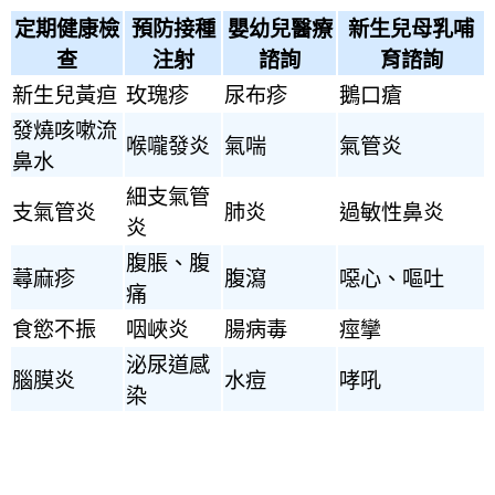
定期健康檢
預防接種
嬰幼兒醫療
新生兒母乳哺
查
注射
諮詢
育諮詢
新生兒黃疸
玫瑰疹
尿布疹
鵝口瘡
發燒咳嗽流
喉嚨發炎
氣喘
氣管炎
鼻水
細支氣管
支氣管炎
肺炎
過敏性鼻炎
炎
腹脹、腹
蕁麻疹
腹瀉
噁心、嘔吐
痛
食慾不振
咽峽炎
腸病毒
痙攣
泌尿道感
腦膜炎
水痘
哮吼
染