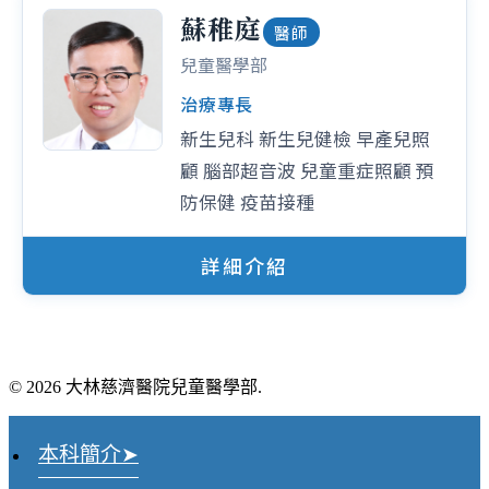
© 2026 大林慈濟醫院兒童醫學部.
本科簡介