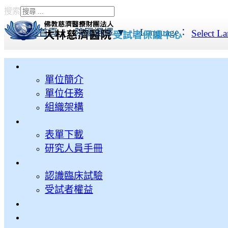
搜索
Type 2 or more characters
for results.
本院首頁 |
院區選擇 ▼
|
Language：
Select L
單位簡介
單位任務
組織架構
表單下載
研究人員手冊
認識臨床試驗
受試者權益