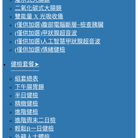
二氧化碳式大腸鏡
雙能量 X 光吸收儀
(僅供加選)腹部電腦斷層~檢查胰臟
(僅供加選)甲狀腺超音波
(僅供加選)人工智慧甲狀腺超音波
(僅供加選)情緒健檢
健檢套餐
組套總表
下午腸胃鏡
半日健檢
精緻健檢
進階健檢
進階周末二日檢
輕鬆B一日健檢
外籍人士體檢