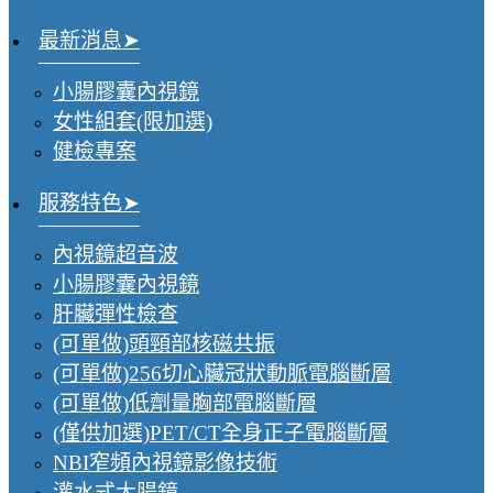
最新消息
小腸膠囊內視鏡
女性組套(限加選)
健檢專案
服務特色
內視鏡超音波
小腸膠囊內視鏡
肝臟彈性檢查
(可單做)頭頸部核磁共振
(可單做)256切心臟冠狀動脈電腦斷層
(可單做)低劑量胸部電腦斷層
(僅供加選)PET/CT全身正子電腦斷層
NBI窄頻內視鏡影像技術
灌水式大腸鏡