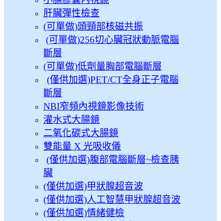
肝臟彈性檢查
(可單做)頭頸部核磁共振
(可單做)256切心臟冠狀動脈電腦
斷層
(可單做)低劑量胸部電腦斷層
(僅供加選)PET/CT全身正子電腦
斷層
NBI窄頻內視鏡影像技術
灌水式大腸鏡
二氧化碳式大腸鏡
雙能量 X 光吸收儀
(僅供加選)腹部電腦斷層~檢查胰
臟
(僅供加選)甲狀腺超音波
(僅供加選)人工智慧甲狀腺超音波
(僅供加選)情緒健檢