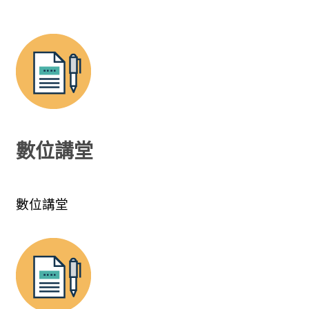
數位講堂
數位講堂