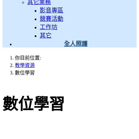
其它業務
影音專區
競賽活動
工作坊
其它
全人照護
你目前位置:
教學資源
數位學習
數位學習