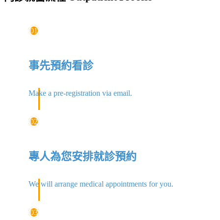
01
事先預約看診
Make a pre-registration via email.
02
專人為您安排就診預約
We will arrange medical appointments for you.
03