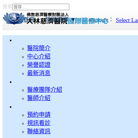
搜索
Type 2 or more characters
for results.
本院首頁 |
院區選擇 ▼
|
Language：
Select L
醫院簡介
中心介紹
榮譽認證
最新消息
醫療團隊介紹
醫師介紹
預約申請
視訊看診
聯絡資訊