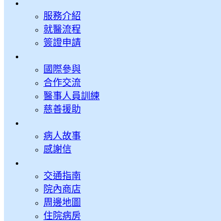
服務介紹
就醫流程
簽證申請
國際參與
合作交流
醫事人員訓練
慈善援助
病人故事
感謝信
交通指南
院內商店
周邊地圖
住院病房