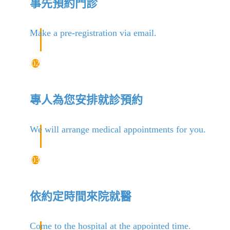
事先預約門診
Make a pre-registration via email.
02
專人為您安排就診預約
We will arrange medical appointments for you.
03
依約定時間來院就醫
Come to the hospital at the appointed time.