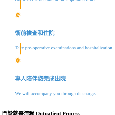
04
術前檢查和住院
Take pre-operative examinations and hospitalization.
05
專人陪伴您完成出院
We will accompany you through discharge.
門診就醫流程 Outpatient Process