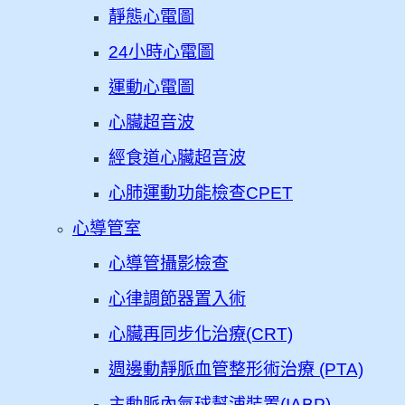
靜態心電圖
24小時心電圖
運動心電圖
心臟超音波
經食道心臟超音波
心肺運動功能檢查CPET
心導管室
心導管攝影檢查
心律調節器置入術
心臟再同步化治療(CRT)
週邊動靜脈血管整形術治療 (PTA)
主動脈內氣球幫浦裝置(IABP)