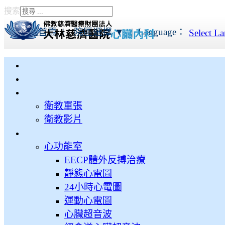
搜索
Type 2 or more characters
for results.
本院首頁 |
院區選擇 ▼
|
Language：
Select L
衛教單張
衛教影片
心功能室
EECP體外反搏治療
靜態心電圖
24小時心電圖
運動心電圖
心臟超音波