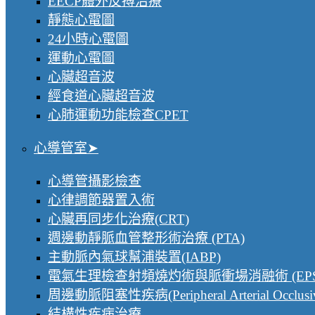
EECP體外反搏治療
靜態心電圖
24小時心電圖
運動心電圖
心臟超音波
經食道心臟超音波
心肺運動功能檢查CPET
心導管室
心導管攝影檢查
心律調節器置入術
心臟再同步化治療(CRT)
週邊動靜脈血管整形術治療 (PTA)
主動脈內氣球幫浦裝置(IABP)
電氣生理檢查射頻燒灼術與脈衝場消融術 (EPS & 
周邊動脈阻塞性疾病(Peripheral Arterial Occlusiv
結構性疾病治療