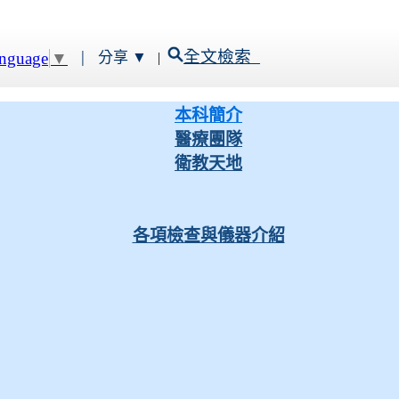
|
全文檢索
anguage
▼
分享 ▼
|
本科簡介
醫療團隊
衛教天地
各項檢查與儀器介紹