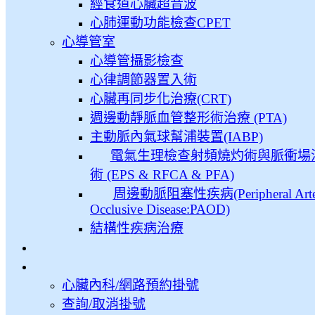
經食道心臟超音波
心肺運動功能檢查CPET
心導管室
心導管攝影檢查
心律調節器置入術
心臟再同步化治療(CRT)
週邊動靜脈血管整形術治療 (PTA)
主動脈內氣球幫浦裝置(IABP)
電氣生理檢查射頻燒灼術與脈衝場
術 (EPS & RFCA & PFA)
周邊動脈阻塞性疾病(Peripheral Arter
Occlusive Disease:PAOD)
結構性疾病治療
心臟內科/網路預約掛號
查詢/取消掛號