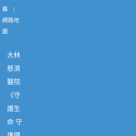
募
|
網路地
圖
大林
慈濟
醫院
《守
護生
命 守
護健