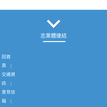
志業體連結
回首
頁
|
交通資
訊
|
意見信
箱
|