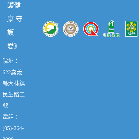
護健
康 守
護
愛》
院址：
622嘉義
縣大林鎮
民生路二
號
電話：
(05)-264-