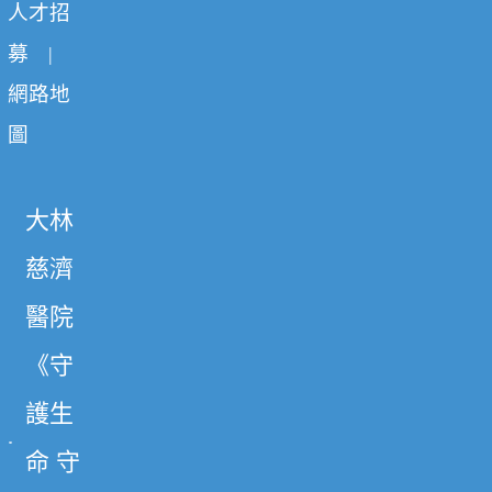
人才招
募
|
網路地
圖
大林
慈濟
醫院
《守
護生
命 守