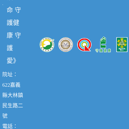
命 守
護健
康 守
護
愛》
院址：
622嘉義
縣大林鎮
民生路二
號
電話：