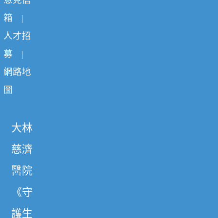
箱
|
人才招
募
|
網路地
圖
大林
慈濟
醫院
《守
護生