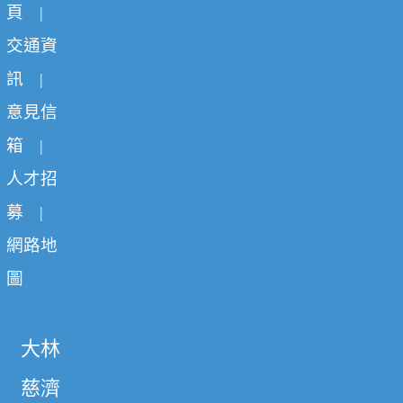
頁
|
交通資
訊
|
意見信
箱
|
人才招
募
|
網路地
圖
大林
慈濟