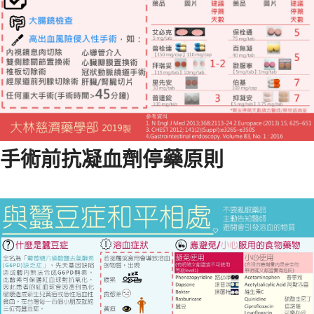
手術前抗凝血劑停藥原則