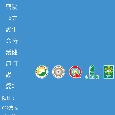
醫院
《守
護生
命 守
護健
康 守
護
愛》
院址：
622嘉義