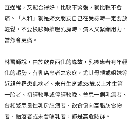
查過程，又配合得好，比較不緊張，就比較不會
痛。「人和」就是婦女朋友自己在受檢時一定要放
輕鬆，不要檢驗師擠壓乳房時，病人又緊繃用力，
當然會更痛。
林醫師說，由於飲食西化的緣故，乳癌患者有年輕
化的趨勢。有乳癌患者之家庭，尤其母親或姐妹等
近親曾罹患此病者、未曾生育或35歲以上才生第
一胎者、初經較早或停經較晚、曾患一側乳癌者、
曾頻繁患良性乳房腫瘤者、飲食偏向高脂肪食物
者、酗酒者或未曾哺乳者，都是高危險群。