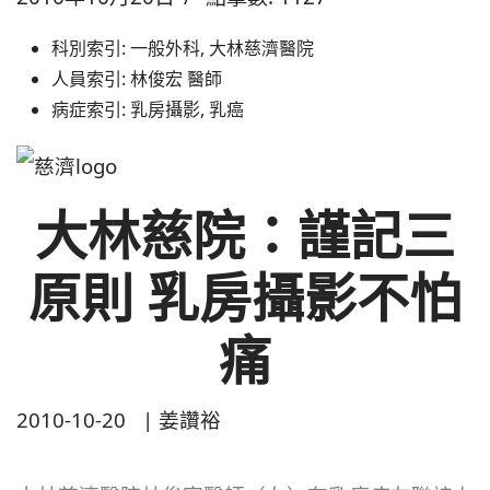
科別索引:
一般外科, 大林慈濟醫院
人員索引:
林俊宏 醫師
病症索引:
乳房攝影, 乳癌
大林慈院：謹記三
原則 乳房攝影不怕
痛
2010-10-20
| 姜讚裕