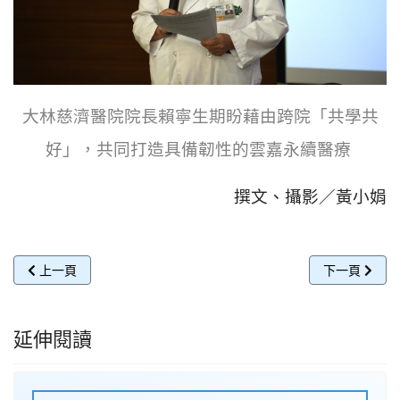
大林慈濟醫院院長賴寧生期盼藉由跨院「共學共
好」，共同打造具備韌性的雲嘉永續醫療
撰文、攝影／黃小娟
上一篇文章: 科技結合在宅醫療 嘉義打造跨機構「去中心化」照護
下一篇文章:
上一頁
下一頁
延伸閱讀