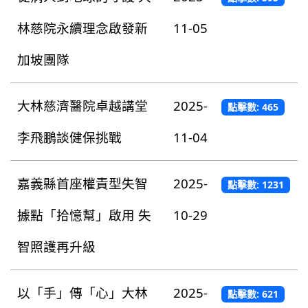
林慈院永續理念啟發新
11-05
加坡團隊
大林慈濟醫院卓越講堂
2025-
點擊數: 465
李飛鵬談健保挑戰
11-04
嘉義縣首座權責型失智
2025-
點擊數: 1231
據點「拾憶幫」啟用 失
10-29
智照護再升級
以「手」傳「心」大林
2025-
點擊數: 621