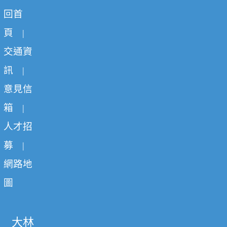
回首
頁
|
交通資
訊
|
意見信
箱
|
人才招
募
|
網路地
圖
大林