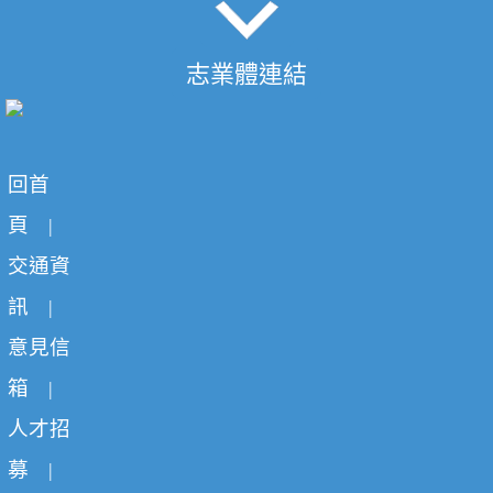
志業體連結
回首
頁
|
交通資
訊
|
意見信
箱
|
人才招
募
|