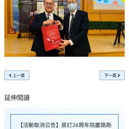
上一篇文章: 大林、斗六慈濟醫院為緬泰強震受災祈福 匯聚愛心援
下一篇文章:
上一頁
下一頁
延伸閱讀
【活動取消公告】原訂26周年院慶路跑