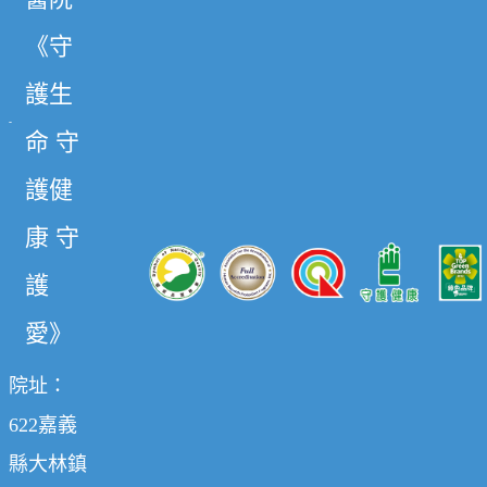
《守
護生
命 守
護健
康 守
護
愛》
院址：
622嘉義
縣大林鎮