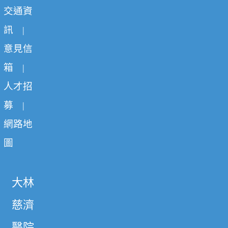
交通資
訊
|
意見信
箱
|
人才招
募
|
網路地
圖
大林
慈濟
醫院