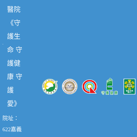
醫院
《守
護生
命 守
護健
康 守
護
愛》
院址：
622嘉義