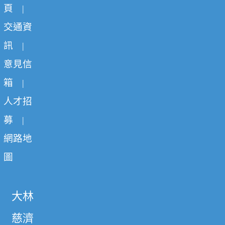
頁
|
交通資
訊
|
意見信
箱
|
人才招
募
|
網路地
圖
大林
慈濟