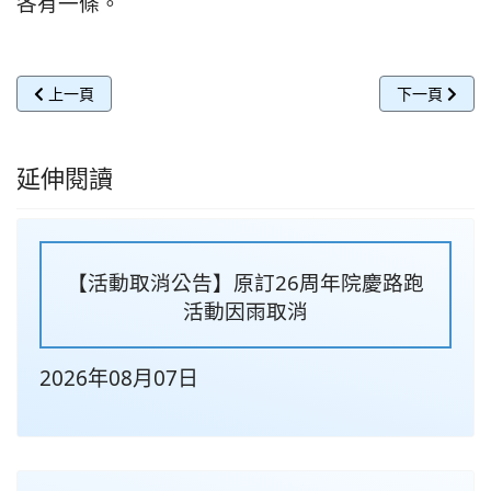
各有一條。
上一篇文章: 沒壞習慣！她頭痛2個月「驚罹肺腺癌末期」傻了 醫
下一篇文章:
上一頁
下一頁
延伸閱讀
【活動取消公告】原訂26周年院慶路跑
活動因雨取消
2026年08月07日