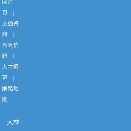
回首
頁
|
交通資
訊
|
意見信
箱
|
人才招
募
|
網路地
圖
大林