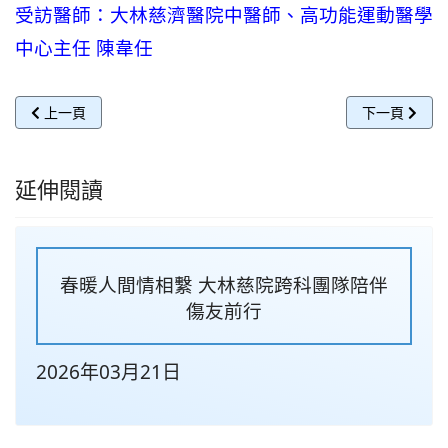
受訪醫師：
大林慈濟醫院中醫師、高功能運動醫學
中心主任 陳韋任
上一篇文章: 《TVBS 健康2.0》-- 多運動多健康？運動超過「
下一篇文章: 
上一頁
下一頁
延伸閱讀
春暖人間情相繫 大林慈院跨科團隊陪伴
傷友前行
2026年03月21日