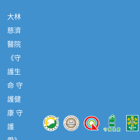
大林
慈濟
醫院
《守
護生
命 守
護健
康 守
護