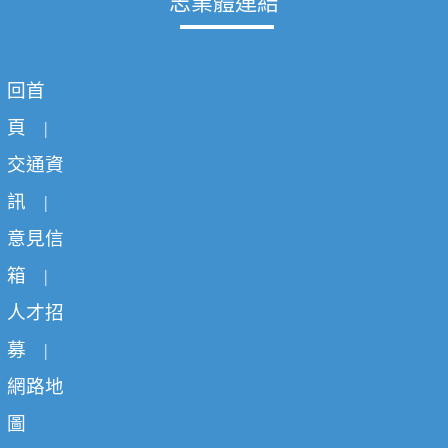
志業體連結
回首
頁
|
交通資
訊
|
意見信
箱
|
人才招
募
|
網路地
圖