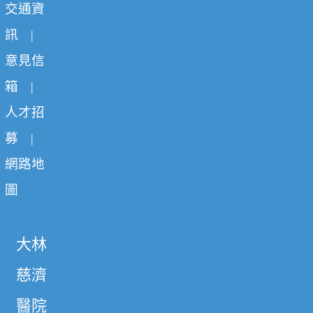
交通資
訊
|
意見信
箱
|
人才招
募
|
網路地
圖
大林
慈濟
醫院