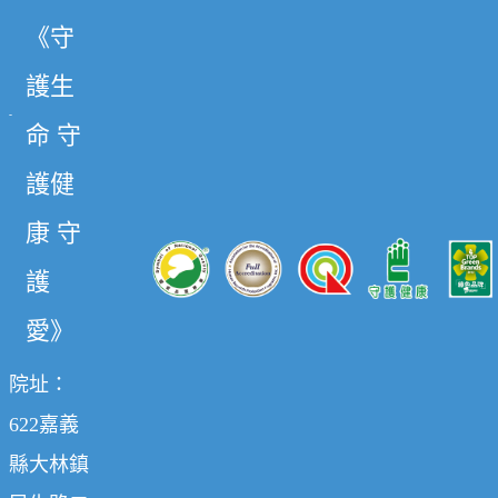
《守
護生
命 守
護健
康 守
護
愛》
院址：
622嘉義
縣大林鎮