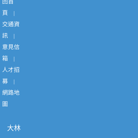
回首
頁
|
交通資
訊
|
意見信
箱
|
人才招
募
|
網路地
圖
大林