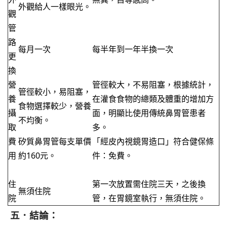
外觀給人一樣眼光。
觀
管
路
每月一次
每半年到一年半換一次
更
換
營
管徑較大，不易阻塞，根據統計，
管徑較小，易阻塞，
養
在灌食食物的總類及體重的增加方
食物選擇較少，營養
攝
面，明顯比使用傳統鼻胃管患者
不均衡。
取
多。
費
矽質鼻胃管每支單價
「經皮內視鏡胃造口」符合健保條
用
約160元。
件：免費。
住
第一次放置需住院三天，之後換
無須住院
院
管，在胃鏡室執行，無須住院。
五．結論：