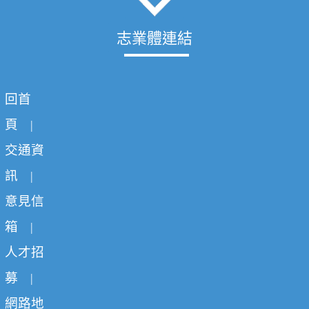
志業體連結
回首
頁
|
交通資
訊
|
意見信
箱
|
人才招
募
|
網路地