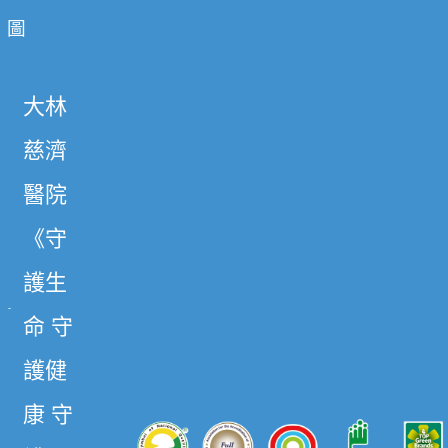
圖
大林
慈濟
醫院
《守
護生
命 守
護健
康 守