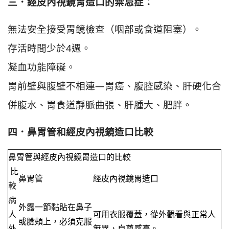
三．經皮內視鏡胃造口的禁忌症：
無法安全接受胃鏡檢查（咽部或食道阻塞）。
存活時間少於4週。
凝血功能障礙。
胃前壁與腹壁不相連—胃癌、腹腔感染、肝硬化合
併腹水、胃食道靜脈曲張、肝腫大、肥胖。
四．鼻胃管和經皮內視鏡造口比較
鼻胃管與經皮內視鏡胃造口的比較
比
鼻胃管
經皮內視鏡胃造口
較
病
外露一節黏貼在鼻子
人
可用衣服覆蓋，從外觀看與正常人
或臉頰上，必須克服
外
無異，自尊感高。