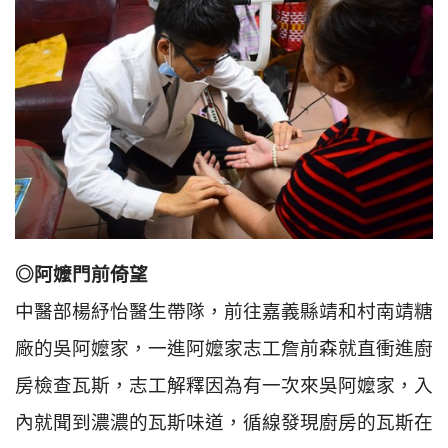
◎阿嬤門前倚望
中醫部楊紓怡醫生帶隊，前往嘉義縣靖和村南靖糖
廠的吳阿嬤家，一進阿嬤家志工詹前森就直衝進廚
房檢查瓦斯，志工解釋因為有一次來吳阿嬤家，入
內就聞到濃濃的瓦斯味道，循線發現廚房的瓦斯在