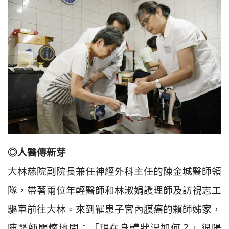
◎人醫傳新芽
大林慈院副院長兼任神經外科主任的陳金城醫師領
隊，帶著兩位年輕醫師和林淑娟護理師及訪視志工
驅車前往大林。來到罹患子宮內膜癌的賴師姊家，
陳醫師關懷地問：「現在身體狀況如何？」很陽