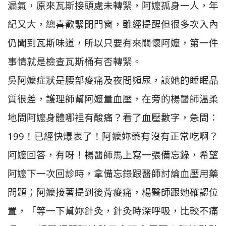
漏氣，原來瓦斯接頭處未轉緊，阿嬤孤身一人，年
紀又大，總喜歡緊閉門窗，雖經提醒但很多次入內
仍聞到瓦斯味道，所以只要有來關懷阿嬤，第一件
事情就是檢查瓦斯桶有否轉緊。
吳阿嬤症狀是腰部痠痛及夜間頻尿，讓她的睡眠品
質很差，護理師幫阿嬤量血壓，在旁的楊醫師溫柔
地問阿嬤身體哪裡有酸痛？看了血壓數字，急問：
199！已經快爆表了！阿嬤妳藥有沒有正常吃啊？
阿嬤回答，有呀！楊醫師馬上寫一張備忘錄，希望
阿嬤下一次回診時，拿備忘錄跟醫師討論血壓用藥
問題；阿嬤接著提到後背痠痛，楊醫師跟她確認位
置，「等一下幫妳針灸，針灸時深呼吸，比較不痛