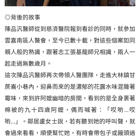
◎背後的故事
陳品汎醫師從到慈濟醫院報到看診的同時，就參加
雲嘉南區人醫會，至今已數十載，對這些個案如同
親人般的熟識，跟著志工張基龍師兄相識，兩人一
起走過無數歲月。
這次陳品汎醫師再次帶領人醫團隊，走進大林鎮甘
蔗崙小巷內，迎鼻而來的是濃郁的花露水味混雜著
霉味，來到許阿嬤幽暗的房間，看到的是全身裹著
棉被的九十四歲阿嬤，偶而喊著：「哎喲…哎
喲…」。鄰居盧女士說，若有聽到她的呼叫聲，就
會過來看看，順便幫忙她，有時會帶包子或饅頭過