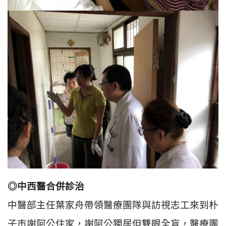
◎中西醫合併診治
中醫部主任葉家舟帶領醫療團隊與訪視志工來到朴
子市謝阿公住家，謝阿公獨居但雙眼全盲，醫療團