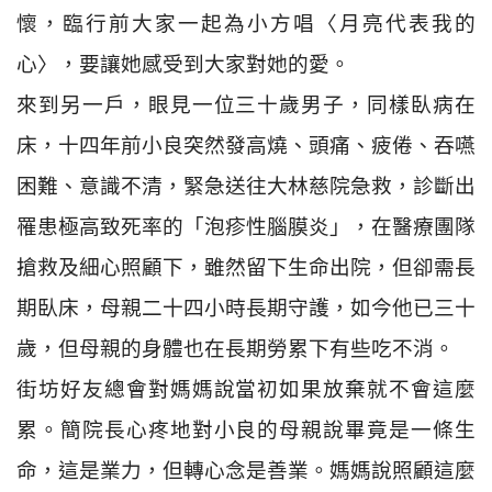
懷，臨行前大家一起為小方唱〈月亮代表我的
心〉，要讓她感受到大家對她的愛。
來到另一戶，眼見一位三十歲男子，同樣臥病在
床，十四年前小良突然發高燒、頭痛、疲倦、吞嚥
困難、意識不清，緊急送往大林慈院急救，診斷出
罹患極高致死率的「泡疹性腦膜炎」，在醫療團隊
搶救及細心照顧下，雖然留下生命出院，但卻需長
期臥床，母親二十四小時長期守護，如今他已三十
歲，但母親的身體也在長期勞累下有些吃不消。
街坊好友總會對媽媽說當初如果放棄就不會這麼
累。簡院長心疼地對小良的母親說畢竟是一條生
命，這是業力，但轉心念是善業。媽媽說照顧這麼