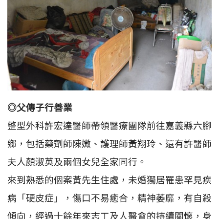
◎父傳子行善業
整型外科許宏達醫師帶領醫療團隊前往嘉義縣六腳
鄉，包括藥劑師陳媺、護理師黃翔玲、還有許醫師
夫人顏淑英及兩個女兒全家同行。
來到熟悉的個案黃先生住處，未婚獨居罹患罕見疾
病「硬皮症」，傷口不易癒合，精神萎靡，有自殺
傾向，經過十餘年來志工及人醫會的持續關懷，身