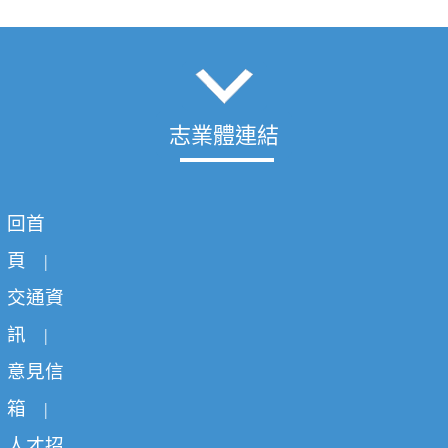
志業體連結
回首
頁
|
交通資
訊
|
意見信
箱
|
人才招