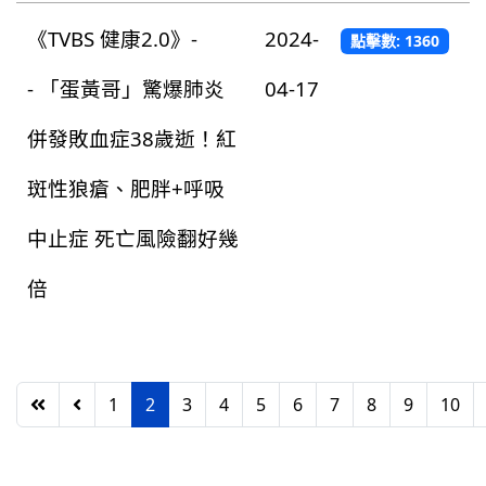
《TVBS 健康2.0》-
2024-
點擊數: 1360
- 「蛋黃哥」驚爆肺炎
04-17
併發敗血症38歲逝！紅
斑性狼瘡、肥胖+呼吸
中止症 死亡風險翻好幾
倍
1
2
3
4
5
6
7
8
9
10