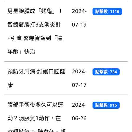
男星臉腫成「麵龜」！
2024-
點擊數: 1116
智齒發膿打3支消炎針
07-19
+引流 醫曝智齒到「這
年齡」快治
預防牙周病-維護口腔健
2024-
點擊數: 734
康
07-17
腹部手術後多久可以運
2024-
點擊數: 915
動？消脹氣3動作，在
06-26
家輕鬆練 Ft.陳韋任、郭