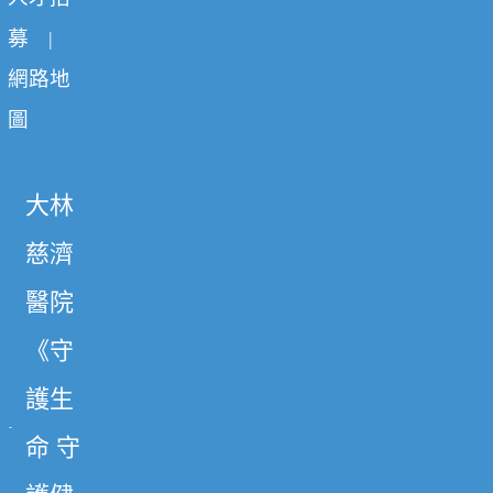
募
|
網路地
圖
大林
慈濟
醫院
《守
護生
命 守