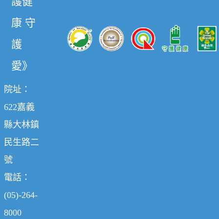
護健
康 守
護
愛》
院址：
622嘉義
縣大林鎮
民生路二
號
電話：
(05)-264-
8000