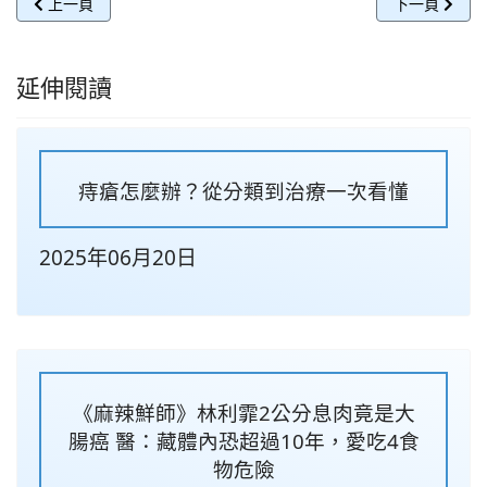
上一篇文章: 腹部手術後多久可以運動？消脹氣3動作，在家輕鬆練 
下一篇文章: 
上一頁
下一頁
延伸閱讀
痔瘡怎麼辦？從分類到治療一次看懂
2025年06月20日
《麻辣鮮師》林利霏2公分息肉竟是大
腸癌 醫：藏體內恐超過10年，愛吃4食
物危險