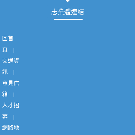
志業體連結
回首
頁
|
交通資
訊
|
意見信
箱
|
人才招
募
|
網路地