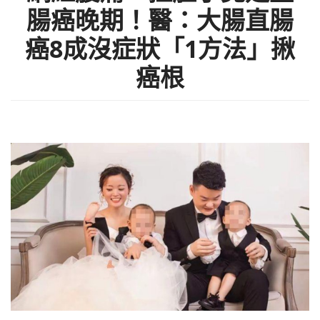
腸癌晚期！醫：大腸直腸
癌8成沒症狀「1方法」揪
癌根