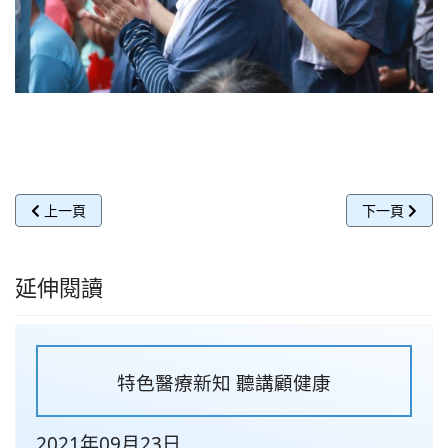
上一篇文章: 大林慈院「甲你攬牢牢」 為志工獻上「平安」
下一篇文章:
上一頁
下一頁
延伸閱讀
特色醫療新知 聽講顧健康
2021年09月23日