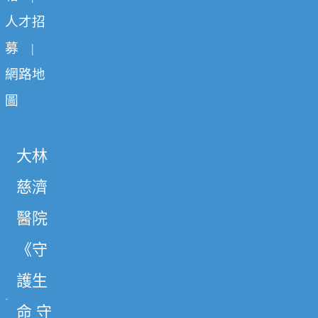
人才招
募
|
網路地
圖
大林
慈濟
醫院
《守
護生
命 守