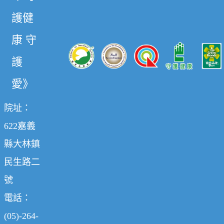
護健
康 守
護
愛》
院址：
622嘉義
縣大林鎮
民生路二
號
電話：
(05)-264-