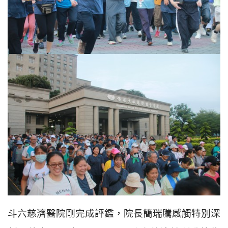
斗六慈濟醫院剛完成評鑑，院長簡瑞騰感觸特別深