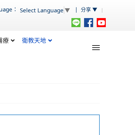
guage：
|
分享 ▼
Select Language
▼
|
醫療
衛教天地