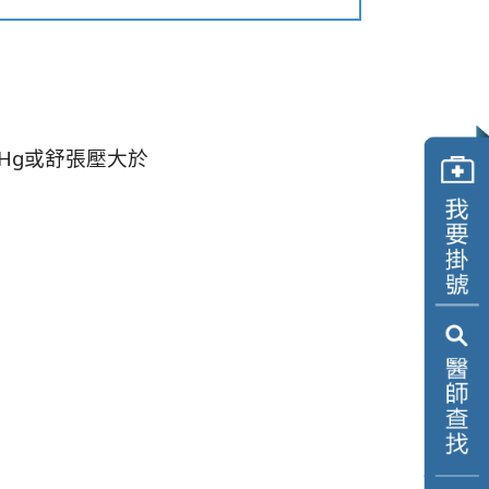
Hg或舒張壓大於