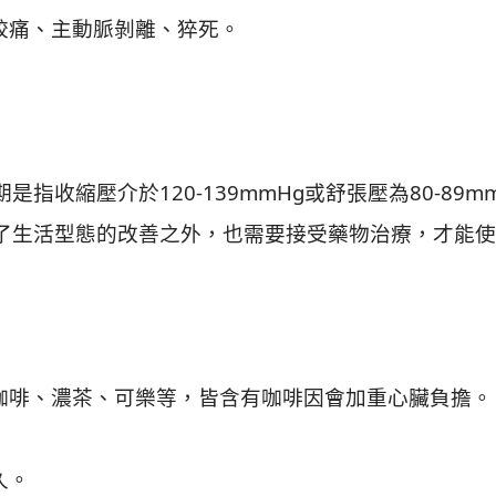
絞痛、主動脈剝離、猝死。
指收縮壓介於120-139mmHg或舒張壓為80-89
了生活型態的改善之外，也需要接受藥物治療，才能使
：咖啡、濃茶、可樂等，皆含有咖啡因會加重心臟負擔。
久。